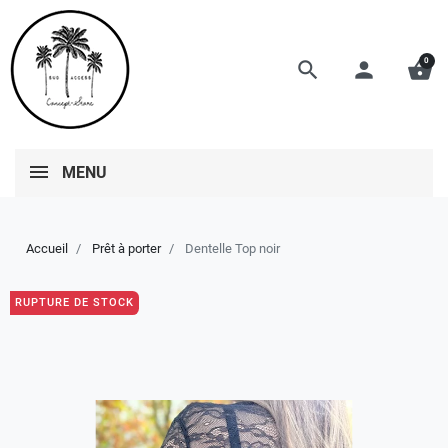
0
search
person
shopping_basket
MENU
Accueil
Prêt à porter
Dentelle Top noir
RUPTURE DE STOCK