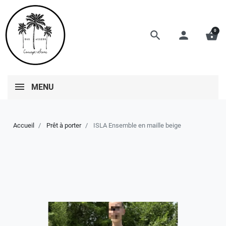
0
search
person
shopping_basket
MENU
Accueil
Prêt à porter
ISLA Ensemble en maille beige