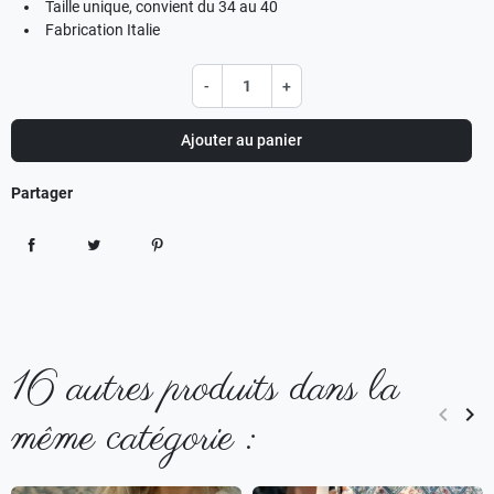
Taille unique, convient du 34 au 40
Fabrication Italie
-
+
Ajouter au panier
Partager
Partager
Tweet
Pinterest
16 autres produits dans la
keyboard_arrow_left
keyboard_arrow_right
même catégorie :
Précéd
Sui