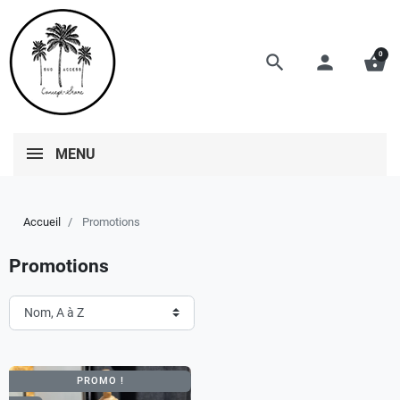
0
search
person
shopping_basket
MENU
Accueil
Promotions
Promotions
PROMO !