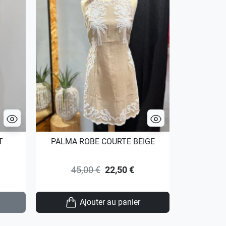
T
PALMA ROBE COURTE BEIGE
JADE E
45,00 €
22,50 €
Ajouter au panier