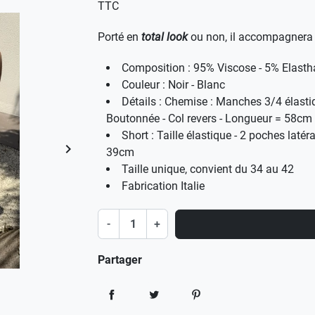
TTC
Porté en
total look
ou non, il accompagnera 
Composition : 95% Viscose - 5% Elast
Couleur : Noir - Blanc
Détails : Chemise : Manches 3/4 élastiq
Boutonnée - Col revers - Longueur = 58c
Short : Taille élastique - 2 poches laté
keyboard_arrow_right
39cm
Suivant
Taille unique, convient du 34 au 42
Fabrication Italie
-
+
Partager
Partager
Tweet
Pinterest