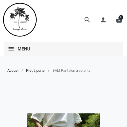
0
search
person
shopping_basket
MENU
Accueil
Prêt à porter
BALI Pantalon à volants