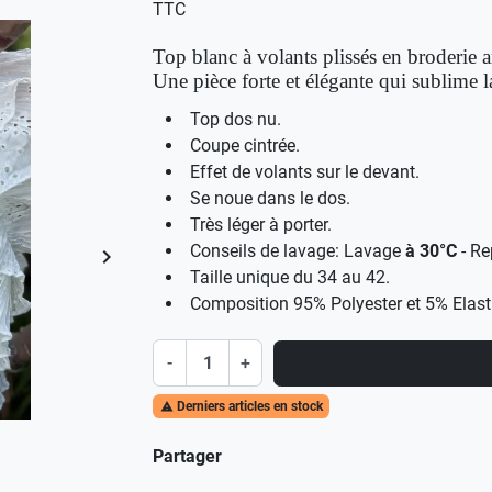
TTC
Top blanc à volants plissés en broderie a
Une pièce forte et élégante qui sublime la
Top dos nu.
Coupe cintrée.
Effet de volants sur le devant.
Se noue dans le dos.
Très léger à porter.
Conseils de lavage: Lavage
à 30°C
- R
keyboard_arrow_right
Suivant
Taille unique du 34 au 42.
Composition 95% Polyester et 5% Elas
-
+
Derniers articles en stock

Partager