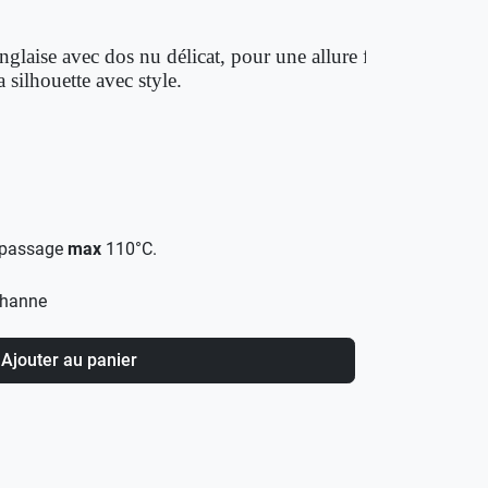
nglaise avec dos nu délicat, pour une allure féminine et au
 silhouette avec style.
epassage
max
110°C.
thanne
Ajouter au panier