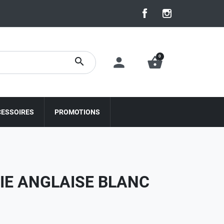
Facebook
Instagram
0
person
shopping_basket
search
CESSOIRES
PROMOTIONS
IE ANGLAISE BLANC