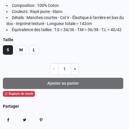
Composition : 100% Coton
Couleurs : Rayé jaune - blanc
Détails : Manches courtes - Col V - Élastique à l'arrière en bas du
dos - Imprimé texturé - Longueur totale = 142cm
Équivalence des tailles : T.S = 34/36 - T.M = 36/38 - T.L = 40/42
Taille
S
M
L
-
+
Ajouter au panier
Rupture de stock

Partager
Partager
Tweet
Pinterest