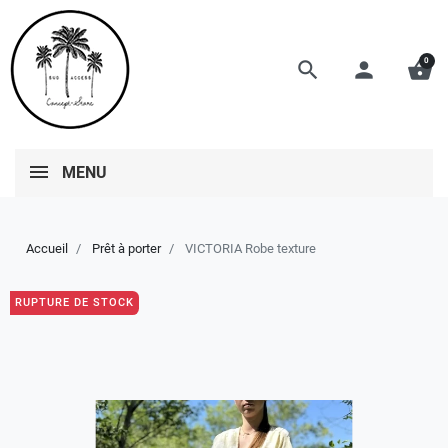
0
search
person
shopping_basket
MENU
Accueil
Prêt à porter
VICTORIA Robe texture
RUPTURE DE STOCK