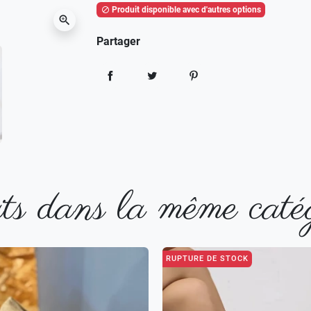
Produit disponible avec d'autres options

zoom_in
Partager
Partager
Tweet
Pinterest
ts dans la même catég
RUPTURE DE STOCK