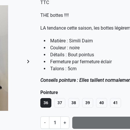
TTC
THE bottes !!!!
LA tendance cette saison, les bottes légère
Matière : Simili Daim
Couleur : noire
Détails : Bout pointus
keyboard_arrow_right
Fermeture par fermeture éclair
Suivant
Talons : 5cm
Conseils pointure : Elles taillent normalement
Pointure
36
37
38
39
40
41
-
+