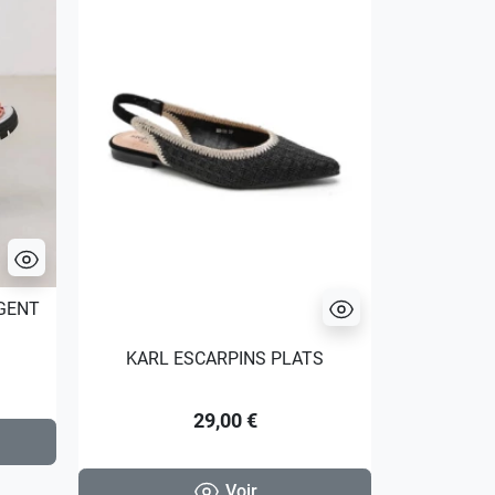
GENT
CELINE
KARL ESCARPINS PLATS
29,00 €
Voir