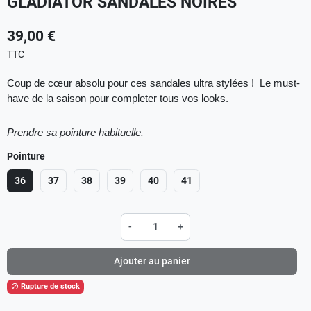
GLADIATOR SANDALES NOIRES
39,00 €
TTC
Coup de cœur absolu pour ces sandales ultra stylées ! Le must-
have de la saison pour completer tous vos looks.
Prendre sa pointure habituelle.
Pointure
36
37
38
39
40
41
-
+
Ajouter au panier
Rupture de stock
