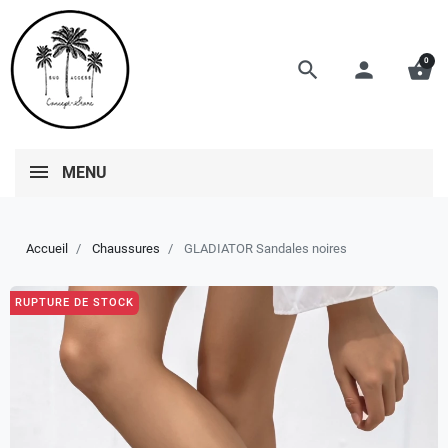
0
search
person
shopping_basket
MENU
Accueil
Chaussures
GLADIATOR Sandales noires
RUPTURE DE STOCK