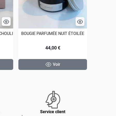
CHOULI
BOUGIE PARFUMÉE NUIT ÉTOILÉE
SPRAY D
44,00 €
Voir
é
Service client