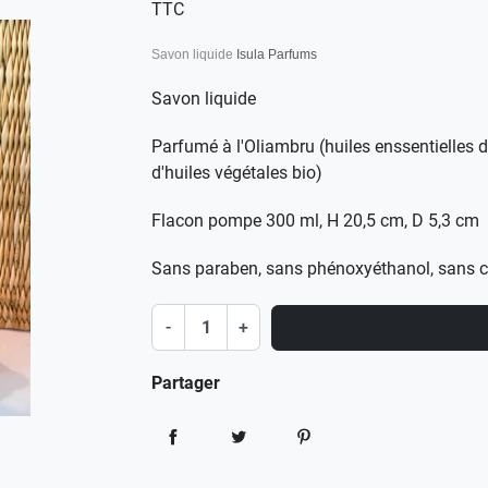
TTC
Savon liquide
Isula Parfums
Savon liquide
Parfumé à l'Oliambru (huiles enssentielles d'
d'huiles végétales bio)
Flacon pompe 300 ml, H 20,5 cm, D 5,3 cm
Sans paraben, sans phénoxyéthanol, sans c
-
+
Partager
Partager
Tweet
Pinterest