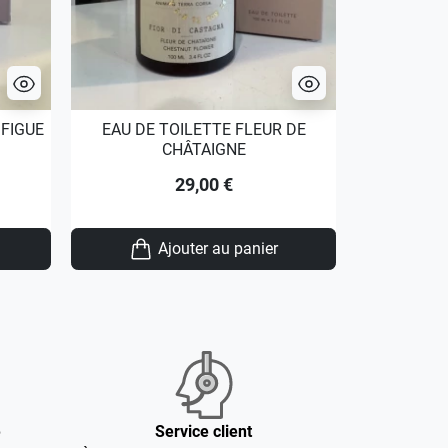
 FIGUE
EAU DE TOILETTE FLEUR DE
BOUQUET D'
CHÂTAIGNE
29,00 €
Ajouter au panier
é
Service client