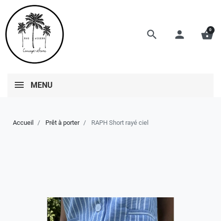
0
search
person
shopping_basket
MENU
Accueil
Prêt à porter
RAPH Short rayé ciel