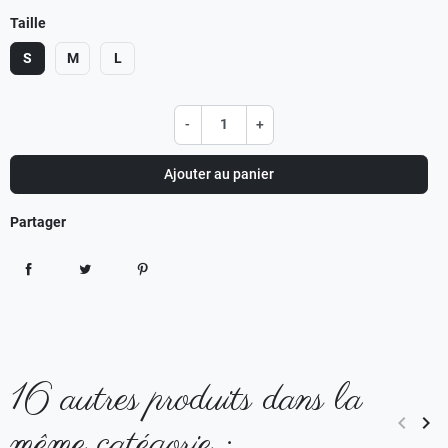
Taille
S
M
L
-
+
Ajouter au panier
Partager
Partager
Tweet
Pinterest
16 autres produits dans la
keyboard_arrow_left
keyboard_arrow_right
même catégorie :
Précéd
Sui