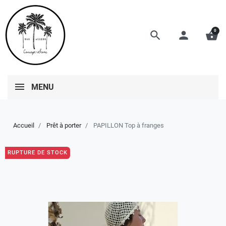
0
search
person
shopping_basket
MENU
Accueil
Prêt à porter
PAPILLON Top à franges
RUPTURE DE STOCK