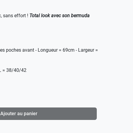
, sans effort !
Total look avec son bermuda
sses poches avant - Longueur = 69cm - Largeur =
/L = 38/40/42
Ajouter au panier