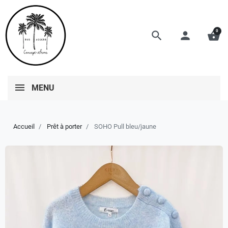
0
search
person
shopping_basket
MENU
Accueil
Prêt à porter
SOHO Pull bleu/jaune