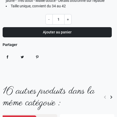
jaune - Très doux - Maille douce - Détails boutonné sur l'épaule
Taille unique, convient du 34 au 42
-
+
Ajouter au panier
Partager
Partager
Tweet
Pinterest
16 autres produits dans la
keyboard_arrow_left
keyboard_arrow_right
même catégorie :
Précéd
Sui